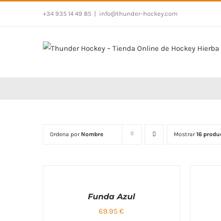
Saltar
+34 935 14 49 85
|
info@thunder-hockey.com
al
contenido
Valorad
Ordena por
Nombre
Mostrar
16 produ
SELECCIO
con
5.00
SELECCIONAR
OPCIONE
5
OPCIONES
Funda Azul
69.95
€