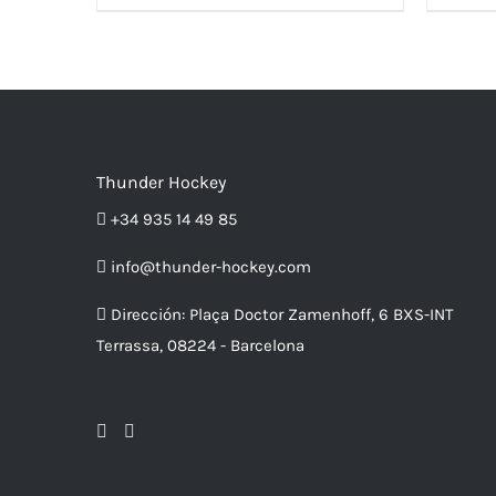
ESTE
/
PRODUCTO
DETALLES
ESTE
/
TIENE
PRODUC
DETALLES
MÚLTIPLES
TIENE
VARIANTES.
MÚLTIPL
LAS
VARIANTE
OPCIONES
LAS
SE
OPCIONE
PUEDEN
Thunder Hockey
SE
ELEGIR
PUEDEN
EN
+34 935 14 49 85
ELEGIR
LA
EN
PÁGINA
LA
info@thunder-hockey.com
DE
PÁGINA
PRODUCTO
DE
Dirección:
Plaça Doctor Zamenhoff, 6 BXS-INT
PRODUC
Terrassa, 08224 - Barcelona