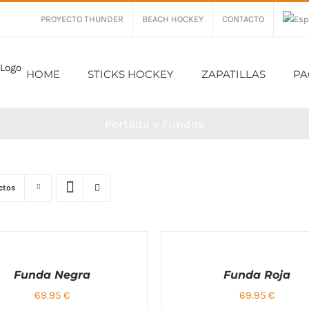
PROYECTO THUNDER
BEACH HOCKEY
CONTACTO
HOME
STICKS HOCKEY
ZAPATILLAS
PA
Portada
»
Fundas
o
ctos
NAR
de
S
SELECCIONAR
OPCIONES
Funda Negra
Funda Roja
69.95
€
69.95
€
ESTE
/