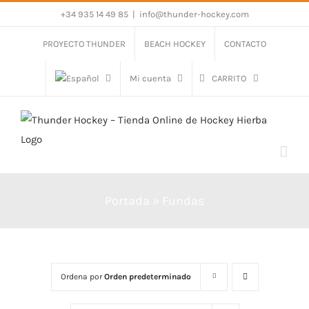
Saltar
+34 935 14 49 85
|
info@thunder-hockey.com
al
PROYECTO THUNDER
BEACH HOCKEY
CONTACTO
contenido
Mi cuenta
CARRITO
Portada
»
Fundas
Ordena por
Orden predeterminado