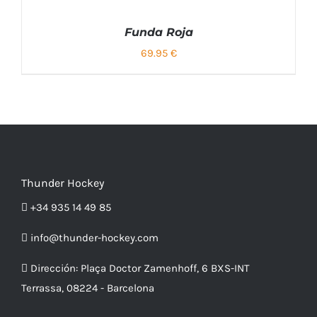
PRODUCTO
DETALLES
LA
TIENE
PÁGINA
Funda Roja
MÚLTIPLES
DE
VARIANTES.
PRODUCTO
69.95
€
LAS
ESTE
/
OPCIONES
PRODUCTO
DETALLES
SE
TIENE
PUEDEN
MÚLTIPLES
ELEGIR
VARIANTES.
EN
LAS
LA
OPCIONES
PÁGINA
SE
DE
PUEDEN
PRODUCTO
ELEGIR
Thunder Hockey
EN
LA
+34 935 14 49 85
PÁGINA
DE
info@thunder-hockey.com
PRODUCTO
Dirección:
Plaça Doctor Zamenhoff, 6 BXS-INT
Terrassa, 08224 - Barcelona