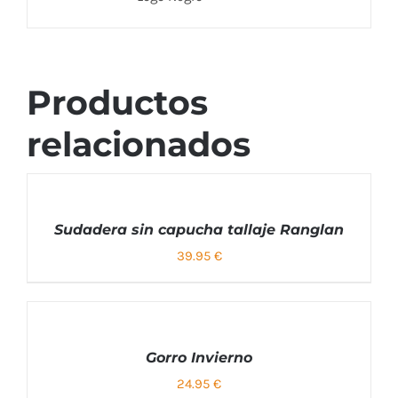
Productos
SELECCIONAR
OPCIONES
relacionados
Sudadera sin capucha tallaje Ranglan
39.95
€
SELECCIONAR
OPCIONES
ESTE
/
PRODUCTO
DETALLES
TIENE
SELECCIONAR
MÚLTIPLES
Gorro Invierno
OPCIONES
VARIANTES.
SELECCIONAR
24.95
€
LAS
ESTE
OPCIONES
/