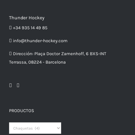
ESTE
PRODUCTO
/
PRODUCTO
DETALLES
TIENE
Thunder Hockey
MÚLTIPLES
VARIANTES.
+34 935 14 49 85
LAS
OPCIONES
SE
info@thunder-hockey.com
PUEDEN
ELEGIR
Dirección:
Plaça Doctor Zamenhoff, 6 BXS-INT
EN
Terrassa, 08224 - Barcelona
LA
PÁGINA
DE
PRODUCTO
PRODUCTOS