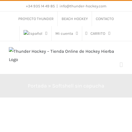
Saltar
+34 935 14 49 85
|
info@thunder-hockey.com
al
PROYECTO THUNDER
BEACH HOCKEY
CONTACTO
contenido
Mi cuenta
CARRITO
Portada
»
Softshell sin capucha