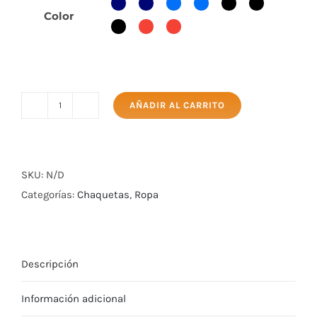
Color
AÑADIR AL CARRITO
Softshell
sin
capucha
cantidad
SKU:
N/D
Categorías:
Chaquetas
,
Ropa
Descripción
Información adicional