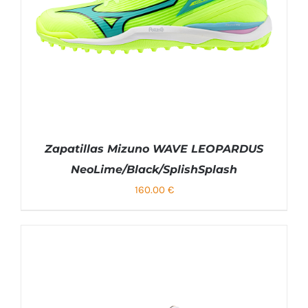
Zapatillas Mizuno WAVE LEOPARDUS
NeoLime/Black/SplishSplash
160.00
€
SELECCIONAR OPCIONES
ESTE
/
DETALLES
PRODUCTO