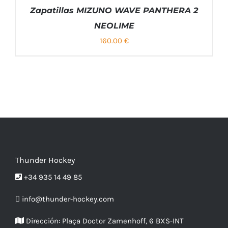
Zapatillas MIZUNO WAVE PANTHERA 2
NEOLIME
160.00
€
SELECCIONAR OPCIONES
ESTE
/
DETALLES
PRODUCTO
TIENE
MÚLTIPLES
VARIANTES.
LAS
Thunder Hockey
OPCIONES
SE
+34 935 14 49 85
PUEDEN
ELEGIR
info@thunder-hockey.com
EN
LA
Dirección:
Plaça Doctor Zamenhoff, 6 BXS-INT
PÁGINA