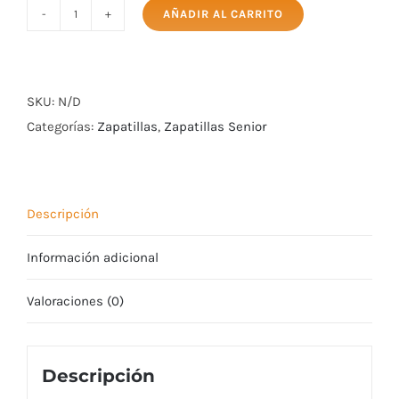
AÑADIR AL CARRITO
Zapatillas
Mizuno
WAVE
LEOPARDUS
SKU:
N/D
White
Categorías:
Zapatillas
,
Zapatillas Senior
/
Blue
Tint
Descripción
cantidad
Información adicional
Valoraciones (0)
Descripción