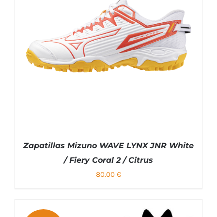
TIENE
MÚLTIPLES
VARIANTES.
LAS
OPCIONES
SE
PUEDEN
ELEGIR
EN
LA
PÁGINA
DE
PRODUCTO
Zapatillas Mizuno WAVE LYNX JNR White
/ Fiery Coral 2 / Citrus
80.00
€
SELECCIONAR OPCIONES