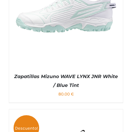
LAS
OPCIONES
SE
PUEDEN
ELEGIR
EN
LA
PÁGINA
DE
PRODUCTO
Zapatillas Mizuno WAVE LYNX JNR White
/ Blue Tint
80.00
€
SELECCIONAR OPCIONES
Descuento!