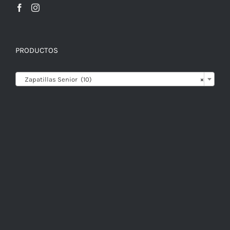
PRODUCTOS

Zapatillas Senior (10)
×