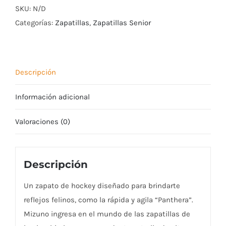
PANTHERA
SKU:
N/D
2
Categorías:
Zapatillas
,
Zapatillas Senior
White
/
VioletIndigo
Descripción
/
CamelliaRos
Información adicional
cantidad
Valoraciones (0)
Descripción
Un zapato de hockey diseñado para brindarte
reflejos felinos, como la rápida y agila “Panthera”.
Mizuno ingresa en el mundo de las zapatillas de