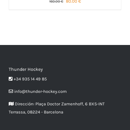
El
El
80.00
€
160.00
€
precio
precio
original
actual
SELECCIONAR OPCIONES
era:
es:
160.00 €.
80.00 €.
ESTE
/
DETALLES
PRODUCTO
TIENE
MÚLTIPLES
VARIANTES.
LAS
Thunder Hockey
OPCIONES
SE
+34 935 14 49 85
PUEDEN
ELEGIR
info@thunder-hockey.com
EN
LA
Dirección:
Plaça Doctor Zamenhoff, 6 BXS-INT
PÁGINA
DE
Terrassa, 08224 - Barcelona
PRODUCTO